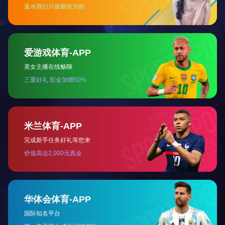
毛泽东填有《
的大理石碑上，
为"不狼山"。据
杨端应朝廷之募，
土，子娄姗与另
(杨端29代孙)