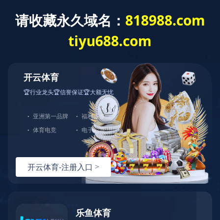
米兰平台
米兰平台
米兰平台-米兰(中国)
米兰平台-米兰(中国)
一站式服务平台
一站式服务平台