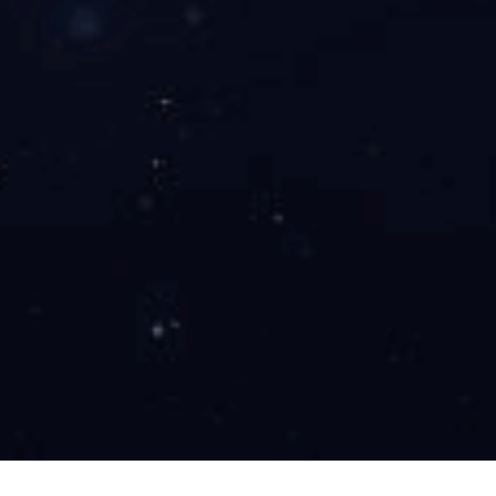
徐 敏
王寅平
手机：19980579888 19987766666
米兰平台-米兰(中国)一站式服
米兰平台-米兰(中国)一站式服
电话：023-88697888
务平台 特聘教授，曾就读于湖
务平台 特聘教授，毕业于国防
南师范大学、南京农业大学获法
科技大学、华南理工大学，获工
地址：重庆市江北区建新北路36号
学学士和法学硕士学位。目前主
学学士和哲学硕士学位。目前主
要从事民族社会学···
要从事政治哲学、···
邮箱：6965655@qq.com
Copyright @ 2024 . All rights reserved. 米兰平台-米兰(中国)一站式服务平
米兰官方端网站登录入口-米兰(中国)
九游官方网站-九游jiuyou(中
台
国)
开云网页版页面登录-开云(中国)
kaiyun·开云（中国）官方网站-
kaiyun.com
爱游戏手机登录入口-爱游戏(中国)
爱游戏平台-爱游戏
(中国)一站式服务平台
乐鱼官方网站-乐鱼online(中国)
华体会体育