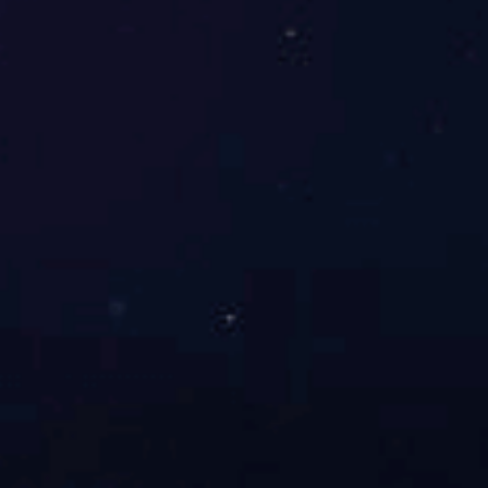
刘老师
康老师
助理讲师，教学和科研主要方
讲师。主要研究方向：习近平新
向：党的学说与党的建设。长期
时代中国特色社会主义思想、党
从事党的建设的教学研究工作。
的基本理论、基本路线和基本方
主要研究方向：党史、党的建
略。米兰平台-米兰(中国)一站
设。主要讲授···
式服务平台 有《贯彻新发展理
念就是贯···
友情链接