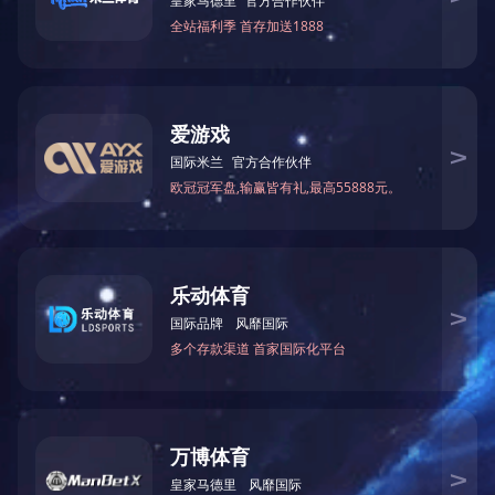
份有限公司 开展：“传承水电文脉・精进讲
03-25
2026
解技艺” 讲解员专项培训
2026年03月15日-19日 宁夏银川市永宁县李
俊镇人民政府赴云南考察现代农业
11-27
2025
2025年11月20日-22日中共北京理工大学化
学与化工学院委员会赴昆明开展：“守正创
新强党建 立德树人谱新篇”党支部书记培训
手机：19980579888 19987766666
电话：023-88697888
地址：重庆市江北区建新北路36号
邮箱：6965655@qq.com