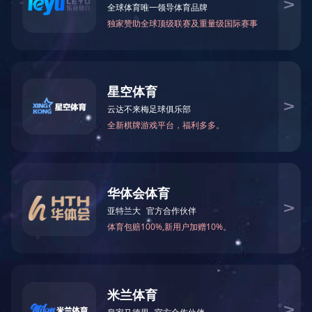
江西
陕西
福建
广西
河南
山东
上海
北京
云南
最新动态
more>
04-30
2026
2026年4月17日-18日 新疆维吾尔族自治区安
全技术防范行业协会赴重庆开展“赓续红色
04-29
2026
血脉 践行安防担当”主题培训班圆满完成
2026年4月18日-24日 兴安盟退役军人事务局
赴山东临沂、青岛开展业务素质提升培训班
04-23
2026
2026年04月15日-19日 四川新威环境服务股