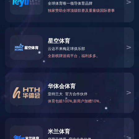
北京新文化运动纪念
江西
陕西
垒，五四爱国运动的
福建
广西
基本陈列为新文化运
行逆施。第二部分为
河南
山东
分为五四运动与新文
上海
北京
云南
最新动态
more>
04-30
2026
2026年4月17日-18日 新疆维吾尔族自治区安
全技术防范行业协会赴重庆开展“赓续红色
04-29
2026
血脉 践行安防担当”主题培训班圆满完成
2026年4月18日-24日 兴安盟退役军人事务局
赴山东临沂、青岛开展业务素质提升培训班
04-23
2026
2026年04月15日-19日 四川新威环境服务股