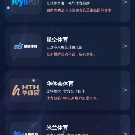
南昌新四军军部旧址
江西
陕西
遗址专题博物馆。
福建
广西
988年12月，
处处长赖传珠抗战时
河南
山东
底，南昌新四军军部
上海
北京
开放时间:星期二至
云南
票价:8元（未成
最新动态
more>
04-30
2026
2026年4月17日-18日 新疆维吾尔族自治区安
全技术防范行业协会赴重庆开展“赓续红色
04-29
2026
血脉 践行安防担当”主题培训班圆满完成
2026年4月18日-24日 兴安盟退役军人事务局
赴山东临沂、青岛开展业务素质提升培训班
04-23
2026
2026年04月15日-19日 四川新威环境服务股