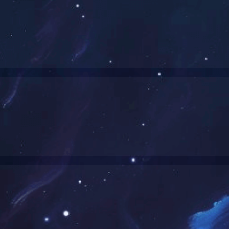
师资力量
何老师