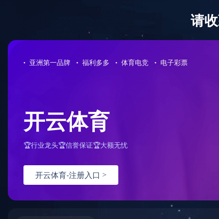
米兰平台
米兰平台
米兰平台-米兰(中国)
米兰平台-
一站式服务平台
一站式