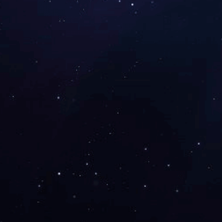
手机：19980579888 19987766666
电话：023-88697888
地址：重庆市江北区建新北路36号
邮箱：6965655@qq.com