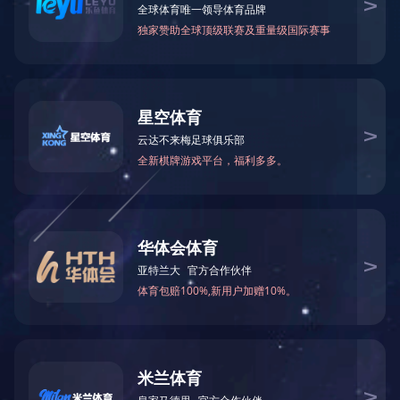
江西
陕西
福建
广西
河南
山东
上海
北京
云南
最新动态
more>
04-30
2026
2026年4月17日-18日 新疆维吾尔族自治区安
全技术防范行业协会赴重庆开展“赓续红色
04-29
2026
血脉 践行安防担当”主题培训班圆满完成
2026年4月18日-24日 兴安盟退役军人事务局
赴山东临沂、青岛开展业务素质提升培训班
04-23
2026
2026年04月15日-19日 四川新威环境服务股