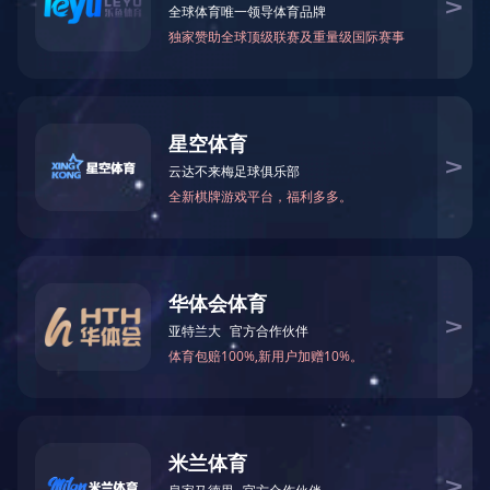
江西
陕西
福建
广西
河南
山东
上海
北京
云南
最新动态
more>
04-30
2026
2026年4月17日-18日 新疆维吾尔族自治区安
全技术防范行业协会赴重庆开展“赓续红色
04-29
2026
血脉 践行安防担当”主题培训班圆满完成
2026年4月18日-24日 兴安盟退役军人事务局
赴山东临沂、青岛开展业务素质提升培训班
04-23
2026
2026年04月15日-19日 四川新威环境服务股