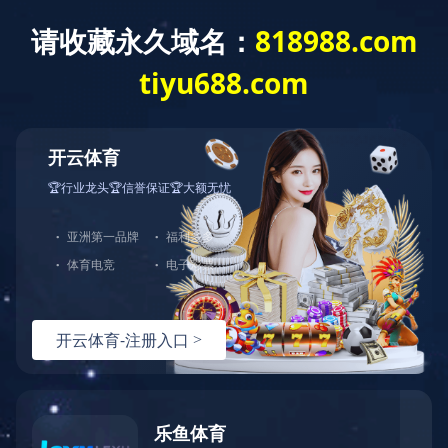
米兰平台
米兰平台
米兰平台-米兰(中国)
米兰平台-米兰(中国)
一站式服务平台
一站式服务平台
上海
全国培训基地
重庆
四川
贵州
湖南